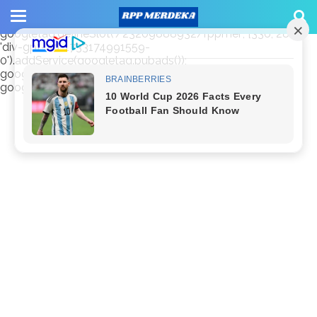
window.googletag = window.googletag || {cmd: []};
googletag.cmd.push(function() {
googletag.defineSlot('/23209888932/rppmer', [336, 280],
'div-gpt-ad-1733174991559-
0').addService(googletag.pubads());
googletag.pubads().enableSingleRequest();
googletag.enableServices(); });