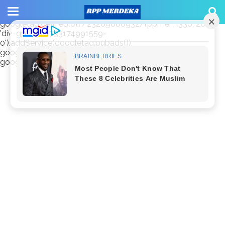
window.googletag = window.googletag || {cmd: []};
googletag.cmd.push(function() {
googletag.defineSlot('/23209888932/rppmer', [336, 280],
'div-gpt-ad-1733174991559-
0').addService(googletag.pubads());
googletag.pubads().enableSingleRequest();
googletag.enableServices(); });