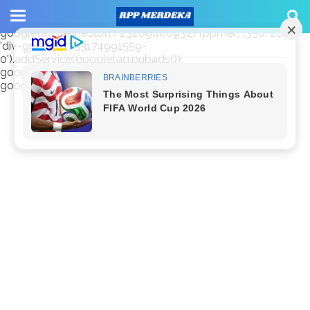
window.googletag = window.googletag || {cmd: []};
googletag.cmd.push(function() {
googletag.defineSlot('/23209888932/rppmer', [336, 280],
'div-gpt-ad-1733174991559-
0').addService(googletag.pubads());
googletag.pubads().enableSingleRequest();
googletag.enableServices(); });