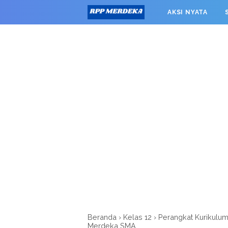
window.googletag = window.googletag || {cmd: []}; googleta
AKSI NYATA
0').addService(googletag.pubads()); googletag.pubads().enab
RPP MERDEKA SMK
Beranda
›
Kelas 12
›
Perangkat Kurikulu
Merdeka SMA