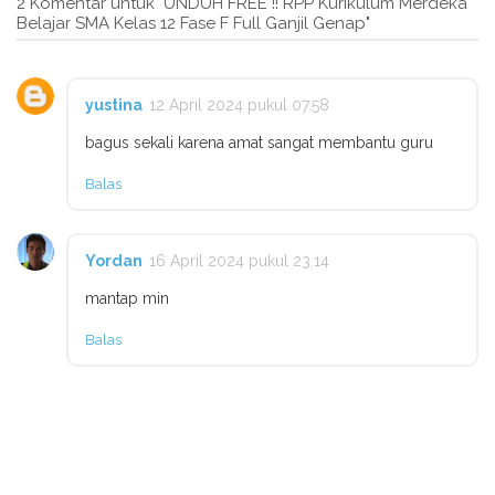
2 Komentar untuk "UNDUH FREE !! RPP Kurikulum Merdeka
Belajar SMA Kelas 12 Fase F Full Ganjil Genap"
yustina
12 April 2024 pukul 07.58
bagus sekali karena amat sangat membantu guru
Balas
Yordan
16 April 2024 pukul 23.14
mantap min
Balas