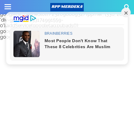
window.googletag = window.googletag || {cmd: []};
googletag.cmd.push(function() {
googletag.defineSlot('/23209888932/rppmer', [336, 280],
'div-gpt-ad-1733174991559-
0').addService(googletag.pubads());
googletag.pubads().enableSingleRequest();
googletag.enableServices(); });