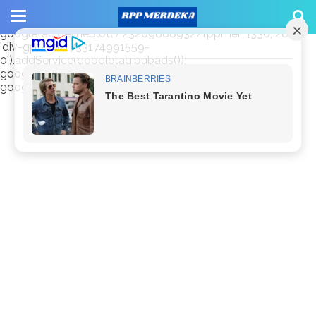
window.googletag = window.googletag || {cmd: []};
googletag.cmd.push(function() {
googletag.defineSlot('/23209888932/rppmer', [336, 280],
'div-gpt-ad-1733174991559-
0').addService(googletag.pubads());
googletag.pubads().enableSingleRequest();
googletag.enableServices(); });