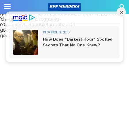
window.googletag = window.googletag || {cmd: []};
googletag.cmd.push(function() {
googletag.defineSlot('/23209888932/rppmer', [336, 280],
'div-gpt-ad-1733174991559-
0').addService(googletag.pubads());
googletag.pubads().enableSingleRequest();
googletag.enableServices(); });