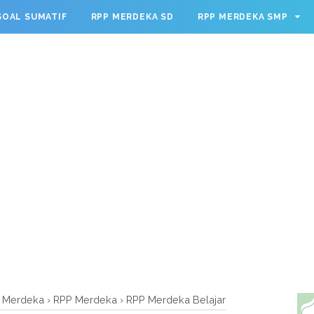
g.cmd.push(function() { googletag.defineSlot('/23209888932
SOAL SUMATIF
RPP MERDEKA SD
RPP MERDEKA SMP
leSingleRequest(); googletag.enableServices(); });
m Merdeka
›
RPP Merdeka
›
RPP Merdeka Belajar