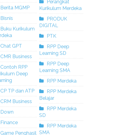
Perangkat
Berita MGMP
Kurikulum Merdeka
Bisnis
PRODUK
DIGITAL
Buku Kurikulum
rdeka
PTK
Chat GPT
RPP Deep
Learning SD
CMR Business
RPP Deep
Contoh RPP
Learning SMA
rikulum Deep
rning
RPP Merdeka
CP TP dan ATP
RPP Merdeka
Belajar
CRM Business
RPP Merdeka
Down
SD
Finance
RPP Merdeka
SMA
Game Penghasil