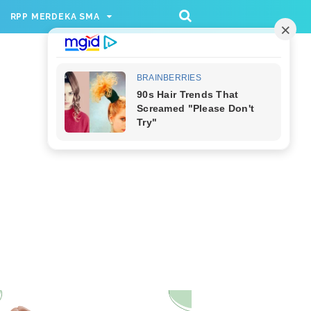
/rppmer', [336, 280], 'div-gpt-ad-1733174991559-
RPP MERDEKA SMA