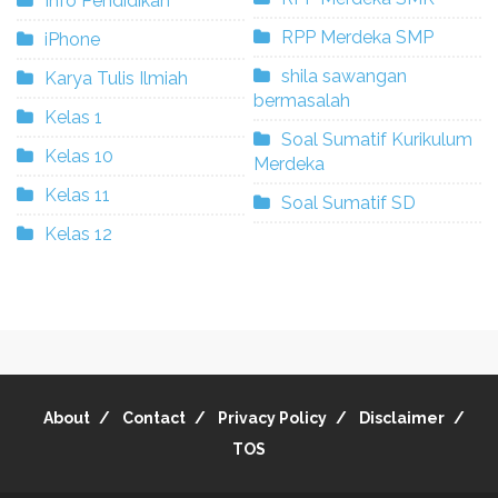
Info Pendidikan
RPP Merdeka SMP
iPhone
shila sawangan
Karya Tulis Ilmiah
bermasalah
Kelas 1
Soal Sumatif Kurikulum
Kelas 10
Merdeka
Kelas 11
Soal Sumatif SD
Kelas 12
About
Contact
Privacy Policy
Disclaimer
TOS