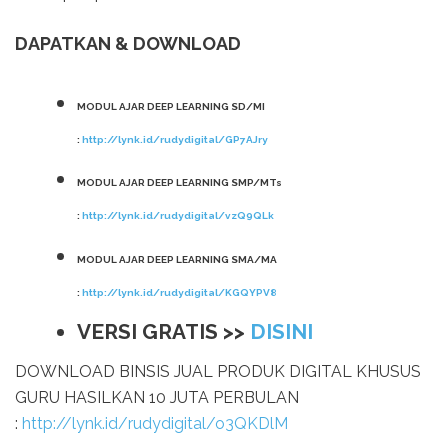
DAPATKAN & DOWNLOAD
MODUL AJAR DEEP LEARNING SD/MI
:
http://lynk.id/rudydigital/GP7AJry
MODUL AJAR DEEP LEARNING SMP/MTs
:
http://lynk.id/rudydigital/vzQ9QLk
MODUL AJAR DEEP LEARNING SMA/MA
:
http://lynk.id/rudydigital/KGQYPV8
VERSI GRATIS >>
DISINI
DOWNLOAD BINSIS JUAL PRODUK DIGITAL KHUSUS
GURU HASILKAN 10 JUTA PERBULAN
:
http://lynk.id/rudydigital/o3QKDlM