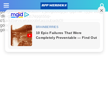
window.googletag = window.googletag || {cmd: []};
googletag.cmd.push(function() {
googletag.defineSlot('/23209888932/rppmer', [336, 280],
'div-gpt-ad-1733174991559-
0').addService(googletag.pubads());
googletag.pubads().enableSingleRequest();
googletag.enableServices(); });