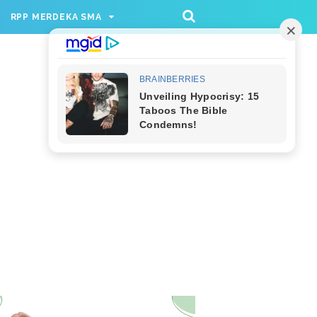
/rppmer', [336, 280], 'div-gpt-ad-1733174991559-
RPP MERDEKA SMA