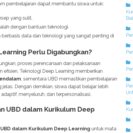
am pembelajaran dapat membantu siswa untuk:
Ku
ep yang sulit.
Bel
alah dengan bantuan teknologi.
Pe
erbasis data dan teknologi yang sangat penting di
earning Perlu Digabungkan?
Pen
ungkan, proses perencanaan dan pelaksanaan
Pe
an efisien. Teknologi Deep Learning memberikan
mendalam
, sementara UBD memastikan pembelajaran
Pe
 jelas. Dengan demikian, siswa dapat belajar lebih
Un
 adaptif, menyeluruh, dan terpersonalisasi.
an UBD dalam Kurikulum Deep
Ku
 UBD dalam Kurikulum Deep Learning
untuk mata