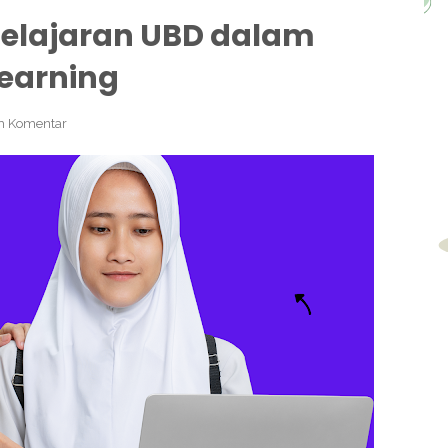
elajaran UBD dalam
earning
h Komentar