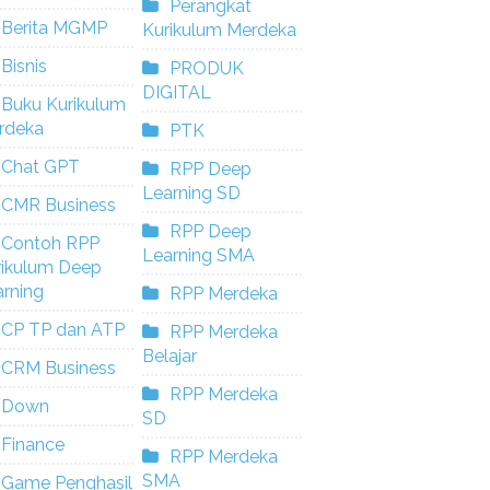
Perangkat
Berita MGMP
Kurikulum Merdeka
Bisnis
PRODUK
DIGITAL
Buku Kurikulum
rdeka
PTK
Chat GPT
RPP Deep
Learning SD
CMR Business
RPP Deep
Contoh RPP
Learning SMA
rikulum Deep
rning
RPP Merdeka
CP TP dan ATP
RPP Merdeka
Belajar
CRM Business
RPP Merdeka
Down
SD
Finance
RPP Merdeka
SMA
Game Penghasil