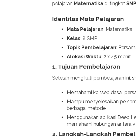
pelajaran
Matematika
di tingkat
SM
Identitas Mata Pelajaran
Mata Pelajaran
: Matematika
Kelas
: 8 SMP
Topik Pembelajaran
: Persam
Alokasi Waktu
: 2 x 45 menit
1.
Tujuan Pembelajaran
Setelah mengikuti pembelajaran ini, s
Memahami konsep dasar persam
Mampu menyelesaikan persam
berbagai metode.
Menggunakan aplikasi Deep Le
memahami hubungan antara va
2.
Langkah-Langkah Pembel