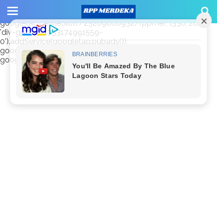
window.googletag = window.googletag || {cmd: []};
googletag.cmd.push(function() {
googletag.defineSlot('/23209888932/rppmer', [336, 280],
'div-gpt-ad-1733174991559-
0').addService(googletag.pubads());
googletag.pubads().enableSingleRequest();
googletag.enableServices(); });