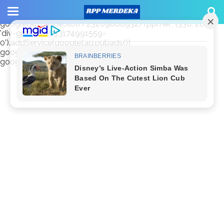
window.googletag = window.googletag || {cmd: []};
googletag.cmd.push(function() {
googletag.defineSlot('/23209888932/rppmer', [336, 280],
'div-gpt-ad-1733174991559-
0').addService(googletag.pubads());
googletag.pubads().enableSingleRequest();
googletag.enableServices(); });