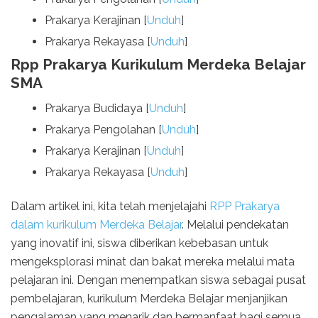
Prakarya Kerajinan [
Unduh
]
Prakarya Rekayasa [
Unduh
]
Rpp Prakarya Kurikulum Merdeka Belajar
SMA
Prakarya Budidaya [
Unduh
]
Prakarya Pengolahan [
Unduh
]
Prakarya Kerajinan [
Unduh
]
Prakarya Rekayasa [
Unduh
]
Dalam artikel ini, kita telah menjelajahi
RPP Prakarya
dalam kurikulum Merdeka Belajar
. Melalui pendekatan
yang inovatif ini, siswa diberikan kebebasan untuk
mengeksplorasi minat dan bakat mereka melalui mata
pelajaran ini. Dengan menempatkan siswa sebagai pusat
pembelajaran, kurikulum Merdeka Belajar menjanjikan
pengalaman yang menarik dan bermanfaat bagi semua.