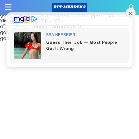
window.googletag = window.googletag || {cmd: []};
googletag.cmd.push(function() {
googletag.defineSlot('/23209888932/rppmer', [336, 280],
'div-gpt-ad-1733174991559-
0').addService(googletag.pubads());
googletag.pubads().enableSingleRequest();
googletag.enableServices(); });