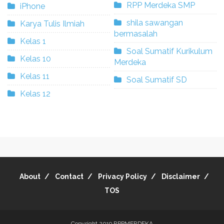
RPP Merdeka SMP
iPhone
shila sawangan
Karya Tulis Ilmiah
bermasalah
Kelas 1
Soal Sumatif Kurikulum
Kelas 10
Merdeka
Kelas 11
Soal Sumatif SD
Kelas 12
About
Contact
Privacy Policy
Disclaimer
TOS
Copyright 2019
RPPMERDEKA