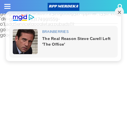
window.googletag = window.googletag || {cmd: []};
googletag.cmd.push(function() {
googletag.defineSlot('/23209888932/rppmer', [336, 280],
'div-gpt-ad-1733174991559-
0').addService(googletag.pubads());
googletag.pubads().enableSingleRequest();
googletag.enableServices(); });