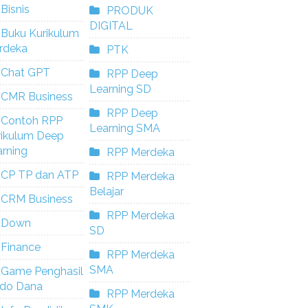
Bisnis
PRODUK
DIGITAL
Buku Kurikulum
rdeka
PTK
Chat GPT
RPP Deep
Learning SD
CMR Business
RPP Deep
Contoh RPP
Learning SMA
rikulum Deep
rning
RPP Merdeka
CP TP dan ATP
RPP Merdeka
Belajar
CRM Business
RPP Merdeka
Down
SD
Finance
RPP Merdeka
SMA
Game Penghasil
ldo Dana
RPP Merdeka