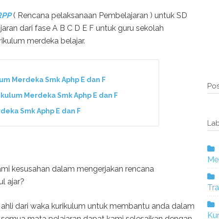
RPP
( Rencana pelaksanaan Pembelajaran ) untuk SD
an dari fase A B C D E F untuk guru sekolah
ikulum merdeka belajar.
um Merdeka Smk Aphp E dan F
Pos
kulum Merdeka Smk Aphp E dan F
deka Smk Aphp E dan F
Lab
Mer
ami kesusahan dalam mengerjakan rencana
l ajar?
Tra
ahli dari waka kurikulum untuk membantu anda dalam
Ku
 semua mata pelajaran dapat kami selesaikan dengan