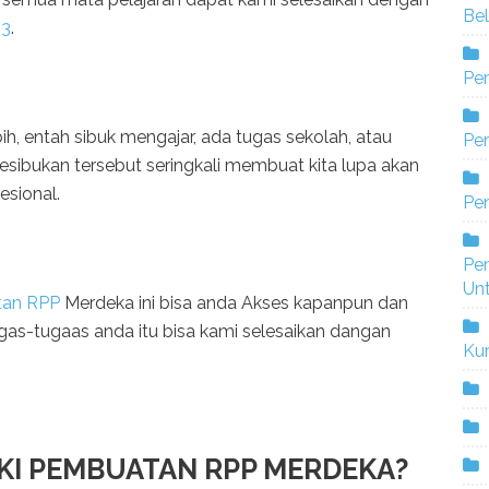
Bel
33
.
Pe
ih, entah sibuk mengajar, ada tugas sekolah, atau
Pen
kesibukan tersebut seringkali membuat kita lupa akan
esional.
Pe
Pe
Un
tan RPP
Merdeka ini bisa anda Akses kapanpun dan
as-tugaas anda itu bisa kami selesaikan dangan
Ku
KI PEMBUATAN RPP MERDEKA?