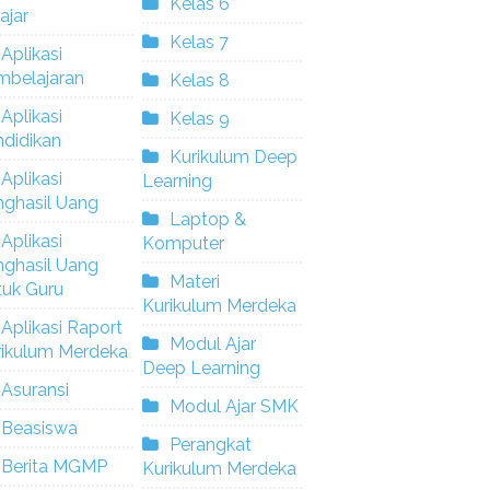
Kelas 6
ajar
Kelas 7
Aplikasi
mbelajaran
Kelas 8
Aplikasi
Kelas 9
didikan
Kurikulum Deep
Aplikasi
Learning
nghasil Uang
Laptop &
Aplikasi
Komputer
nghasil Uang
Materi
tuk Guru
Kurikulum Merdeka
Aplikasi Raport
Modul Ajar
rikulum Merdeka
Deep Learning
Asuransi
Modul Ajar SMK
Beasiswa
Perangkat
Berita MGMP
Kurikulum Merdeka