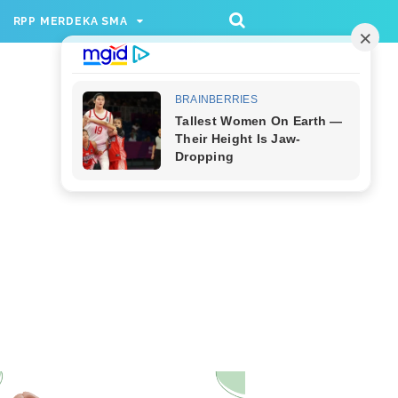
/rppmer', [336, 280], 'div-gpt-ad-1733174991559-
RPP MERDEKA SMA