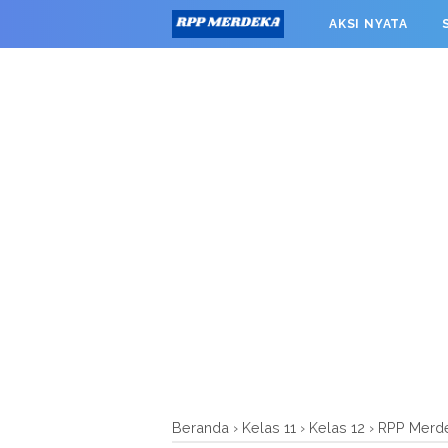
window.googletag = window.googletag || {cmd: []}; googleta
AKSI NYATA
0').addService(googletag.pubads()); googletag.pubads().enab
RPP MERDEKA SMK
Beranda
›
Kelas 11
›
Kelas 12
›
RPP Merd