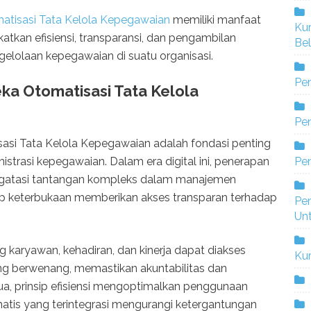
tisasi Tata Kelola Kepegawaian
memiliki manfaat
Ku
atkan efisiensi, transparansi, dan pengambilan
Bel
gelolaan kepegawaian di suatu organisasi.
Pe
ka Otomatisasi Tata Kelola
Pen
sasi Tata Kelola Kepegawaian adalah fondasi penting
Pe
istrasi kepegawaian. Dalam era digital ini, penerapan
ngatasi tantangan kompleks dalam manajemen
ip keterbukaan memberikan akses transparan terhadap
Pe
Un
 karyawan, kehadiran, dan kinerja dapat diakses
Ku
ng berwenang, memastikan akuntabilitas dan
a, prinsip efisiensi mengoptimalkan penggunaan
tis yang terintegrasi mengurangi ketergantungan