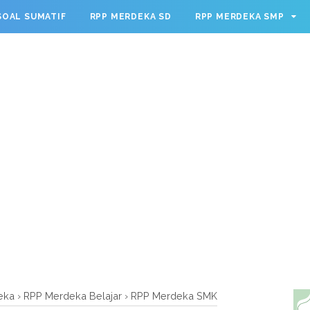
g.cmd.push(function() { googletag.defineSlot('/23209888932
SOAL SUMATIF
RPP MERDEKA SD
RPP MERDEKA SMP
leSingleRequest(); googletag.enableServices(); });
eka
›
RPP Merdeka Belajar
›
RPP Merdeka SMK