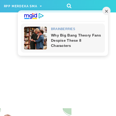
/rppmer', [336, 280], 'div-gpt-ad-1733174991559-
RPP MERDEKA SMA