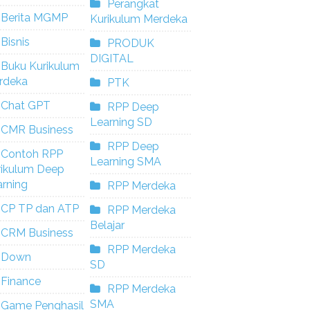
Perangkat
Berita MGMP
Kurikulum Merdeka
Bisnis
PRODUK
DIGITAL
Buku Kurikulum
rdeka
PTK
Chat GPT
RPP Deep
Learning SD
CMR Business
RPP Deep
Contoh RPP
Learning SMA
rikulum Deep
rning
RPP Merdeka
CP TP dan ATP
RPP Merdeka
Belajar
CRM Business
RPP Merdeka
Down
SD
Finance
RPP Merdeka
SMA
Game Penghasil