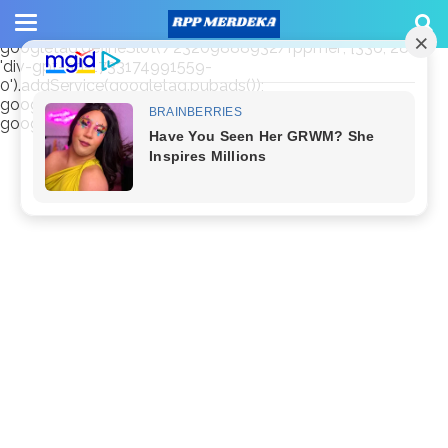
window.googletag = window.googletag || {cmd: []};
googletag.cmd.push(function() {
googletag.defineSlot('/23209888932/rppmer', [336, 280],
'div-gpt-ad-1733174991559-
0').addService(googletag.pubads());
googletag.pubads().enableSingleRequest();
googletag.enableServices(); });