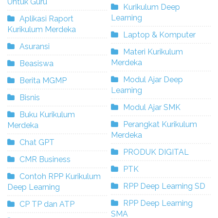
Untuk Guru
Kurikulum Deep
Learning
Aplikasi Raport
Kurikulum Merdeka
Laptop & Komputer
Asuransi
Materi Kurikulum
Merdeka
Beasiswa
Modul Ajar Deep
Berita MGMP
Learning
Bisnis
Modul Ajar SMK
Buku Kurikulum
Perangkat Kurikulum
Merdeka
Merdeka
Chat GPT
PRODUK DIGITAL
CMR Business
PTK
Contoh RPP Kurikulum
RPP Deep Learning SD
Deep Learning
RPP Deep Learning
CP TP dan ATP
SMA