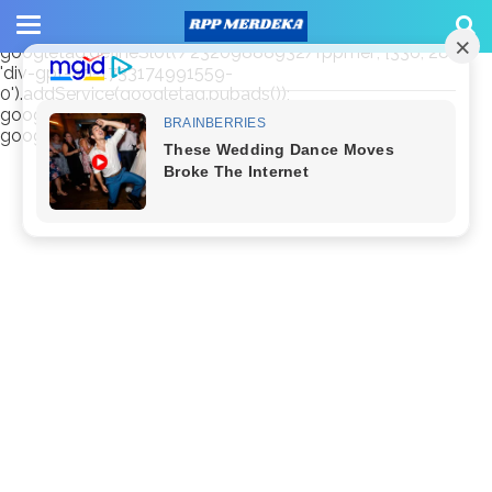
window.googletag = window.googletag || {cmd: []};
googletag.cmd.push(function() {
googletag.defineSlot('/23209888932/rppmer', [336, 280],
'div-gpt-ad-1733174991559-
0').addService(googletag.pubads());
googletag.pubads().enableSingleRequest();
googletag.enableServices(); });