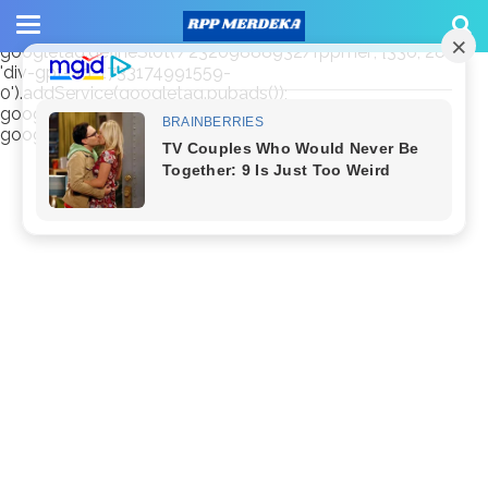
window.googletag = window.googletag || {cmd: []};
googletag.cmd.push(function() {
googletag.defineSlot('/23209888932/rppmer', [336, 280],
'div-gpt-ad-1733174991559-
0').addService(googletag.pubads());
googletag.pubads().enableSingleRequest();
googletag.enableServices(); });