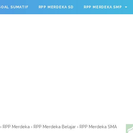
g.cmd.push(function() { googletag.defineSlot('/23209888932
SOAL SUMATIF
RPP MERDEKA SD
RPP MERDEKA SMP
leSingleRequest(); googletag.enableServices(); });
›
RPP Merdeka
›
RPP Merdeka Belajar
›
RPP Merdeka SMA