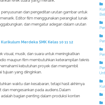
hkan efek suara yang menarik.
Ku
kan penyusunan dan pengeditan urutan gambar untuk
Bel
 menarik. Editor film menggunakan perangkat lunak
nggabungkan, dan mengatur adegan dalam urutan
Pe
Pen
u Kurikulum Merdeka SMK Kelas
10 11 12
 visual, musik, dan suara untuk meningkatkan
Pe
udio maupun film membutuhkan keterampilan teknis
pu memahami kebutuhan proyek dan mengambil
Pe
 tujuan yang diinginkan.
Un
uhkan waktu dan kesabaran, tetapi hasil akhirnya
Ku
t dan mengesankan pada audiens.Dalam
m adalah bagian penting dalam produksi konten