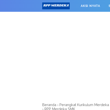
window.googletag = window.googletag || {cmd: []}; googleta
AKSI NYATA
0').addService(googletag.pubads()); googletag.pubads().enab
RPP MERDEKA SMK
Beranda
›
Perangkat Kurikulum Merdeka
›
RPP Merdeka SMK