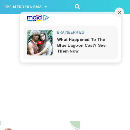
/rppmer', [336, 280], 'div-gpt-ad-1733174991559-
RPP MERDEKA SMA