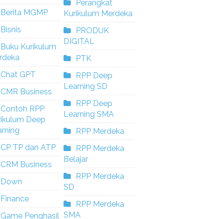
Perangkat
Berita MGMP
Kurikulum Merdeka
Bisnis
PRODUK
DIGITAL
Buku Kurikulum
rdeka
PTK
Chat GPT
RPP Deep
Learning SD
CMR Business
RPP Deep
Contoh RPP
Learning SMA
rikulum Deep
rning
RPP Merdeka
CP TP dan ATP
RPP Merdeka
Belajar
CRM Business
RPP Merdeka
Down
SD
Finance
RPP Merdeka
SMA
Game Penghasil