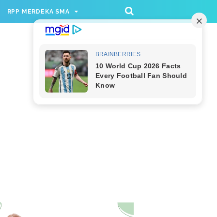
/rppmer', [336, 280], 'div-gpt-ad-1733174991559-
RPP MERDEKA SMA