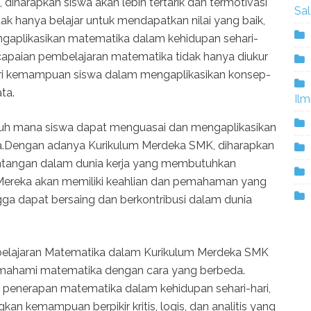
diharapkan siswa akan lebih tertarik dan termotivasi
Sa
ak hanya belajar untuk mendapatkan nilai yang baik,
gaplikasikan matematika dalam kehidupan sehari-
apaian pembelajaran matematika tidak hanya diukur
ga dari kemampuan siswa dalam mengaplikasikan konsep-
ta.
Ilm
jauh mana siswa dapat menguasai dan mengaplikasikan
.Dengan adanya Kurikulum Merdeka SMK, diharapkan
antangan dalam dunia kerja yang membutuhkan
ereka akan memiliki keahlian dan pemahaman yang
a dapat bersaing dan berkontribusi dalam dunia
elajaran Matematika dalam Kurikulum Merdeka SMK
mahami matematika dengan cara yang berbeda.
n penerapan matematika dalam kehidupan sehari-hari,
 kemampuan berpikir kritis, logis, dan analitis yang