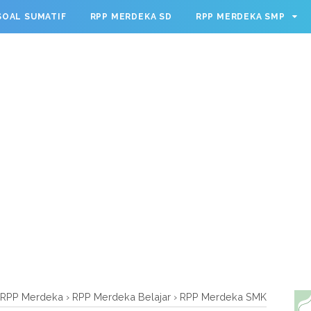
g.cmd.push(function() { googletag.defineSlot('/23209888932
SOAL SUMATIF
RPP MERDEKA SD
RPP MERDEKA SMP
leSingleRequest(); googletag.enableServices(); });
RPP Merdeka
›
RPP Merdeka Belajar
›
RPP Merdeka SMK