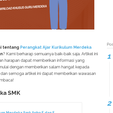
Pos
ni tentang
Perangkat Ajar Kurikulum Merdeka
an
? Kami berharap semuanya baik-baik saja. Artikel ini
gan harapan dapat memberikan informasi yang
 mulai dengan memberikan salam hangat kepada
an semoga artikel ini dapat memberikan wawasan
embaca!
eka SMK
um Merdeka Smk Aphp E dan F