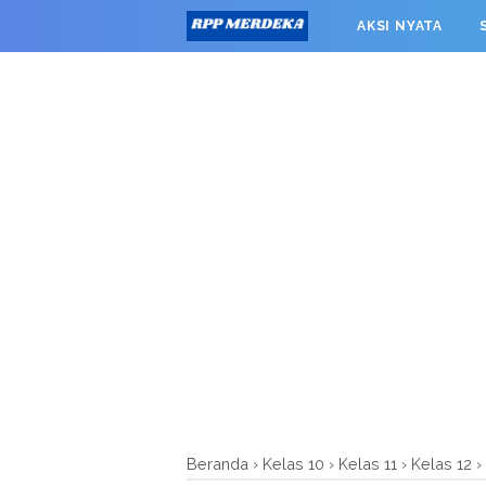
window.googletag = window.googletag || {cmd: []}; googleta
AKSI NYATA
0').addService(googletag.pubads()); googletag.pubads().enab
RPP MERDEKA SMK
Beranda
›
Kelas 10
›
Kelas 11
›
Kelas 12
›