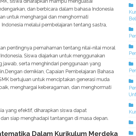
SMK, siswa diharapkan mampu menguasai
dengarkan, dan berbicara dalam bahasa Indonesia
Ku
rkan untuk menghargai dan menghormati
Bel
ndonesia melalui pembelajaran tentang sastra,
Pe
nkan pentingnya pemahaman tentang nilai-nilai moral
Pen
Indonesia. Siswa diajarkan untuk menggunakan
g jawab, serta menghindari penggunaan yang
Pe
ain.Dengan demikian, Capaian Pembelajaran Bahasa
SMK bertujuan untuk menciptakan generasi muda
aik, menghargai keberagaman, dan menghormati
Pe
Un
a yang efektif, diharapkan siswa dapat
Ku
dan siap menghadapi tantangan di masa depan.
atematika Dalam Kurikulum Merdeka