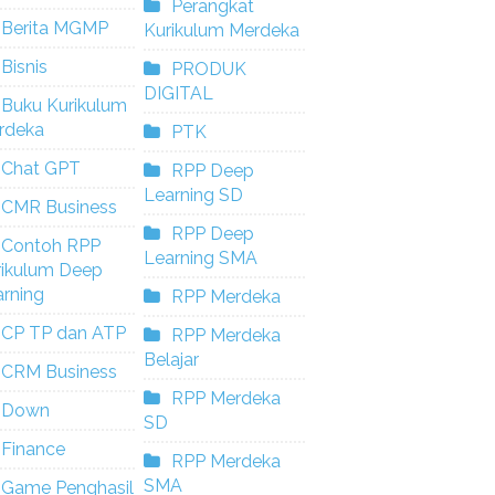
Perangkat
Berita MGMP
Kurikulum Merdeka
Bisnis
PRODUK
DIGITAL
Buku Kurikulum
rdeka
PTK
Chat GPT
RPP Deep
Learning SD
CMR Business
RPP Deep
Contoh RPP
Learning SMA
rikulum Deep
rning
RPP Merdeka
CP TP dan ATP
RPP Merdeka
Belajar
CRM Business
RPP Merdeka
Down
SD
Finance
RPP Merdeka
SMA
Game Penghasil