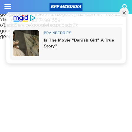
window.googletag = window.googletag || {cmd: []};
googletag.cmd.push(function() {
googletag.defineSlot('/23209888932/rppmer', [336, 280],
'div-gpt-ad-1733174991559-
0').addService(googletag.pubads());
googletag.pubads().enableSingleRequest();
googletag.enableServices(); });