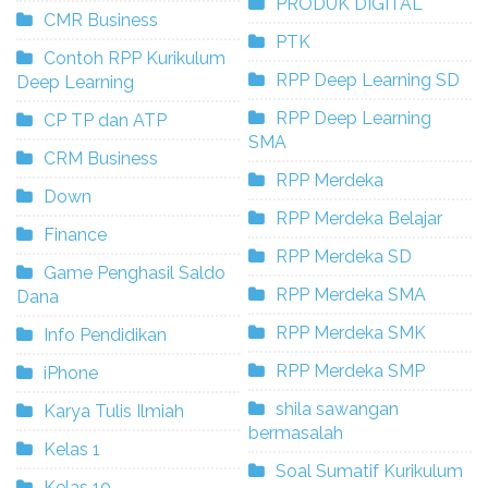
PRODUK DIGITAL
CMR Business
PTK
Contoh RPP Kurikulum
RPP Deep Learning SD
Deep Learning
RPP Deep Learning
CP TP dan ATP
SMA
CRM Business
RPP Merdeka
Down
RPP Merdeka Belajar
Finance
RPP Merdeka SD
Game Penghasil Saldo
RPP Merdeka SMA
Dana
RPP Merdeka SMK
Info Pendidikan
RPP Merdeka SMP
iPhone
shila sawangan
Karya Tulis Ilmiah
bermasalah
Kelas 1
Soal Sumatif Kurikulum
Kelas 10