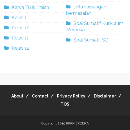
shila sawangan
Karya Tulis Ilmiah
bermasalah
Kelas 1
Soal Sumatif Kurikulum
Kelas 10
Merdeka
Kelas 11
Soal Sumatif SD
Kelas 12
About
Contact
Privacy Policy
Disclaimer
TOS
Copyright 2019
RPPMERDEKA