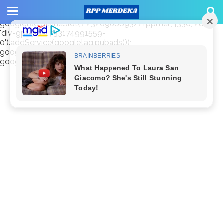
window.googletag = window.googletag || {cmd: []};
googletag.cmd.push(function() {
googletag.defineSlot('/23209888932/rppmer', [336, 280],
'div-gpt-ad-1733174991559-
0').addService(googletag.pubads());
googletag.pubads().enableSingleRequest();
googletag.enableServices(); });