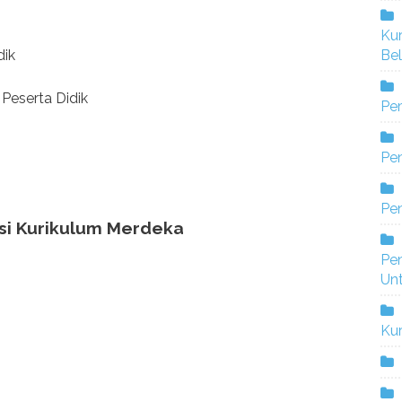
Ku
dik
Bel
Peserta Didik
Pe
Pen
Pe
asi Kurikulum Merdeka
Pe
Un
Ku