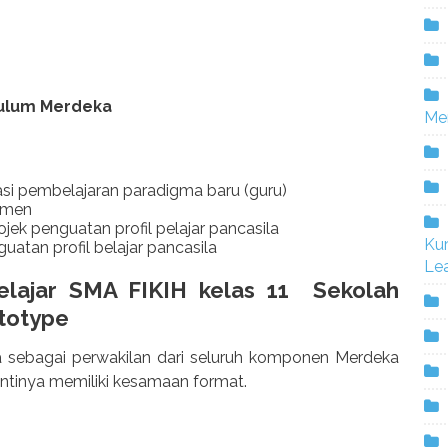
kulum Merdeka
Me
si pembelajaran paradigma baru (guru)
smen
k penguatan profil pelajar pancasila
Ku
uatan profil belajar pancasila
Lea
lajar SMA FIKIH kelas 11 Sekolah
totype
 sebagai perwakilan dari seluruh komponen Merdeka
intinya memiliki kesamaan format.