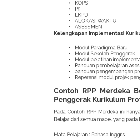
•
KOPS
•
P5
•
LKPD
•
ALOKASI WAKTU
•
ASESSMEN
Kelengkapan Implementasi Kuri
•
Modul Paradigma Baru
•
Modul Sekolah Penggerak
•
Modul pelatihan implementa
•
Panduan pembelajaran ase
•
panduan pengembangan proje
•
Reperensi modul projek peng
Contoh RPP Merdeka Be
Penggerak Kurikulum Pro
Pada Contoh RPP Merdeka ini hanya
Belajar dari semua mapel yang pada 
Mata Pelajaran : Bahasa Inggris