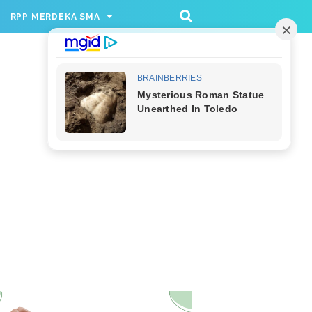
/rppmer', [336, 280], 'div-gpt-ad-1733174991559-
RPP MERDEKA SMA