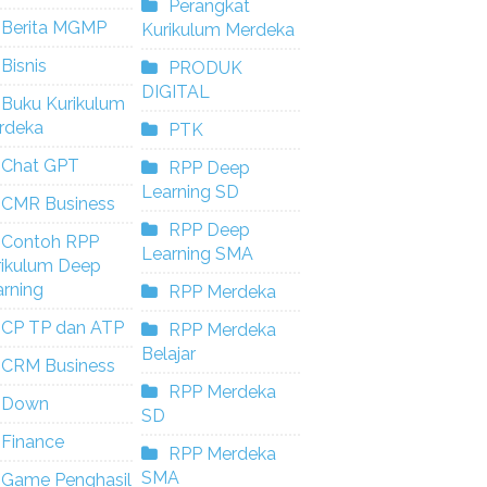
Perangkat
Berita MGMP
Kurikulum Merdeka
Bisnis
PRODUK
DIGITAL
Buku Kurikulum
rdeka
PTK
Chat GPT
RPP Deep
Learning SD
CMR Business
RPP Deep
Contoh RPP
Learning SMA
rikulum Deep
rning
RPP Merdeka
CP TP dan ATP
RPP Merdeka
Belajar
CRM Business
RPP Merdeka
Down
SD
Finance
RPP Merdeka
SMA
Game Penghasil