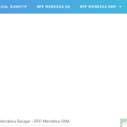
g.cmd.push(function() { googletag.defineSlot('/23209888932
SOAL SUMATIF
RPP MERDEKA SD
RPP MERDEKA SMP
leSingleRequest(); googletag.enableServices(); });
Merdeka Belajar
›
RPP Merdeka SMA