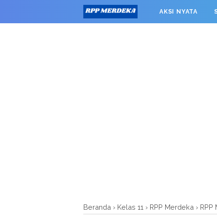
window.googletag = window.googletag || {cmd: []}; googleta
AKSI NYATA
0').addService(googletag.pubads()); googletag.pubads().enab
RPP MERDEKA SMK
Beranda
›
Kelas 11
›
RPP Merdeka
›
RPP 