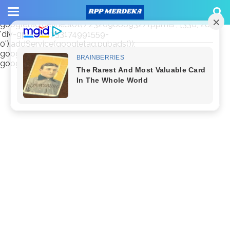
window.googletag = window.googletag || {cmd: []};
googletag.cmd.push(function() {
googletag.defineSlot('/23209888932/rppmer', [336, 280],
'div-gpt-ad-1733174991559-
0').addService(googletag.pubads());
googletag.pubads().enableSingleRequest();
googletag.enableServices(); });