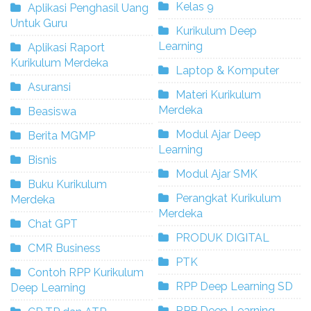
Kelas 9
Aplikasi Penghasil Uang
Untuk Guru
Kurikulum Deep
Learning
Aplikasi Raport
Kurikulum Merdeka
Laptop & Komputer
Asuransi
Materi Kurikulum
Merdeka
Beasiswa
Modul Ajar Deep
Berita MGMP
Learning
Bisnis
Modul Ajar SMK
Buku Kurikulum
Perangkat Kurikulum
Merdeka
Merdeka
Chat GPT
PRODUK DIGITAL
CMR Business
PTK
Contoh RPP Kurikulum
RPP Deep Learning SD
Deep Learning
RPP Deep Learning