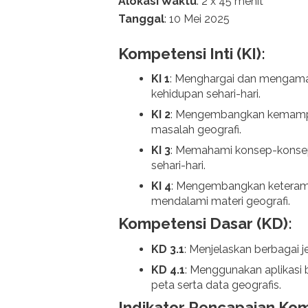
Alokasi Waktu
: 2 x 45 menit
Tanggal
: 10 Mei 2025
Kompetensi Inti (KI):
KI 1
: Menghargai dan mengamalk
kehidupan sehari-hari.
KI 2
: Mengembangkan kemampua
masalah geografi.
KI 3
: Memahami konsep-konsep
sehari-hari.
KI 4
: Mengembangkan keteram
mendalami materi geografi.
Kompetensi Dasar (KD):
KD 3.1
: Menjelaskan berbagai j
KD 4.1
: Menggunakan aplikasi
peta serta data geografis.
Indikator Pencapaian Kom