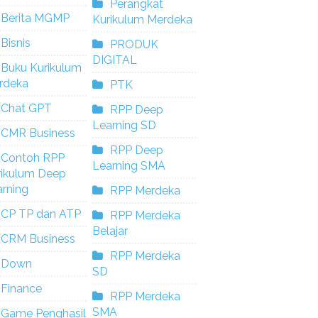
Perangkat
Berita MGMP
Kurikulum Merdeka
Bisnis
PRODUK
DIGITAL
Buku Kurikulum
rdeka
PTK
Chat GPT
RPP Deep
Learning SD
CMR Business
RPP Deep
Contoh RPP
Learning SMA
rikulum Deep
rning
RPP Merdeka
CP TP dan ATP
RPP Merdeka
Belajar
CRM Business
RPP Merdeka
Down
SD
Finance
RPP Merdeka
SMA
Game Penghasil