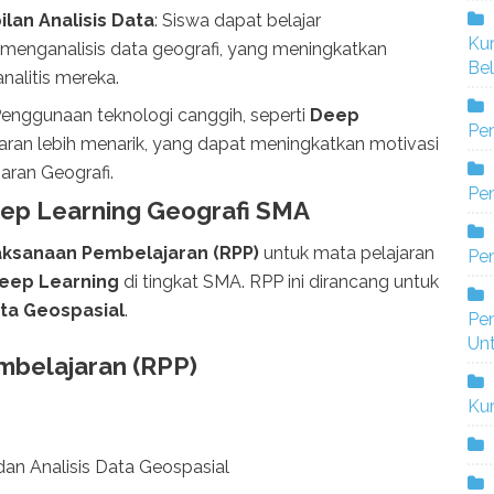
an Analisis Data
: Siswa dapat belajar
Ku
menganalisis data geografi, yang meningkatkan
Bel
nalitis mereka.
Penggunaan teknologi canggih, seperti
Deep
Pe
ran lebih menarik, yang dapat meningkatkan motivasi
aran Geografi.
Pen
ep Learning Geografi SMA
ksanaan Pembelajaran (RPP)
untuk mata pelajaran
Pe
eep Learning
di tingkat SMA. RPP ini dirancang untuk
ata Geospasial
.
Pe
Un
belajaran (RPP)
Ku
dan Analisis Data Geospasial