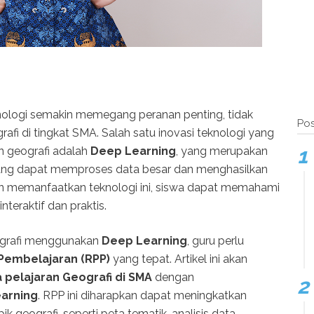
nologi semakin memegang peranan penting, tidak
Pos
afi di tingkat SMA. Salah satu inovasi teknologi yang
n geografi adalah
Deep Learning
, yang merupakan
 yang dapat memproses data besar dan menghasilkan
an memanfaatkan teknologi ini, siswa dapat memahami
teraktif dan praktis.
grafi menggunakan
Deep Learning
, guru perlu
Pembelajaran (RPP)
yang tepat. Artikel ini akan
 pelajaran Geografi di SMA
dengan
arning
. RPP ini diharapkan dapat meningkatkan
 geografi, seperti peta tematik, analisis data