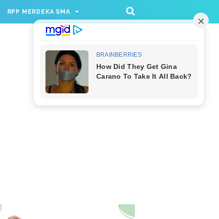
/rppmer', [336, 280], 'div-gpt-ad-1733174991559-
RPP MERDEKA SMA