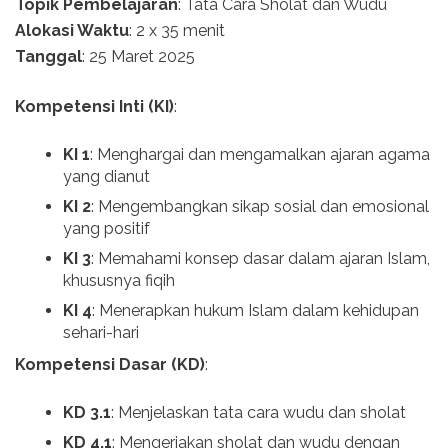
Topik Pembelajaran
: Tata Cara Sholat dan Wudu
Alokasi Waktu
: 2 x 35 menit
Tanggal
: 25 Maret 2025
Kompetensi Inti (KI)
:
KI 1
: Menghargai dan mengamalkan ajaran agama
yang dianut
KI 2
: Mengembangkan sikap sosial dan emosional
yang positif
KI 3
: Memahami konsep dasar dalam ajaran Islam,
khususnya fiqih
KI 4
: Menerapkan hukum Islam dalam kehidupan
sehari-hari
Kompetensi Dasar (KD)
:
KD 3.1
: Menjelaskan tata cara wudu dan sholat
KD 4.1
: Mengerjakan sholat dan wudu dengan