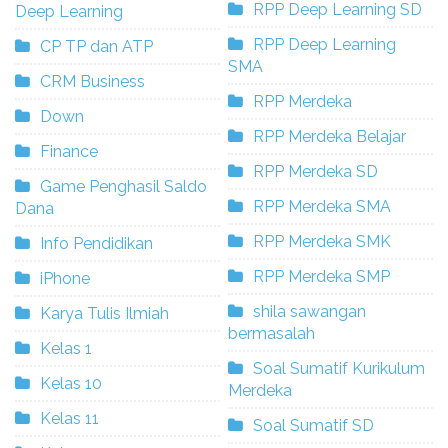
RPP Deep Learning SD
Deep Learning
RPP Deep Learning
CP TP dan ATP
SMA
CRM Business
RPP Merdeka
Down
RPP Merdeka Belajar
Finance
RPP Merdeka SD
Game Penghasil Saldo
RPP Merdeka SMA
Dana
RPP Merdeka SMK
Info Pendidikan
RPP Merdeka SMP
iPhone
shila sawangan
Karya Tulis Ilmiah
bermasalah
Kelas 1
Soal Sumatif Kurikulum
Kelas 10
Merdeka
Kelas 11
Soal Sumatif SD