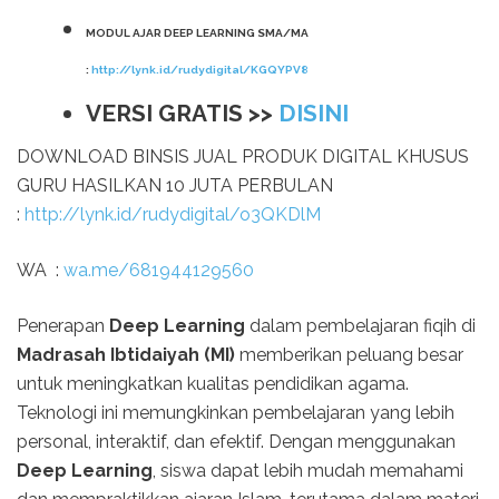
MODUL AJAR DEEP LEARNING SMA/MA
:
http://lynk.id/rudydigital/KGQYPV8
VERSI GRATIS >>
DISINI
DOWNLOAD BINSIS JUAL PRODUK DIGITAL KHUSUS
GURU HASILKAN 10 JUTA PERBULAN
:
http://lynk.id/rudydigital/o3QKDlM
WA :
wa.me/681944129560
Penerapan
Deep Learning
dalam pembelajaran fiqih di
Madrasah Ibtidaiyah (MI)
memberikan peluang besar
untuk meningkatkan kualitas pendidikan agama.
Teknologi ini memungkinkan pembelajaran yang lebih
personal, interaktif, dan efektif. Dengan menggunakan
Deep Learning
, siswa dapat lebih mudah memahami