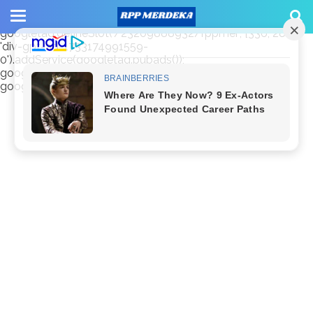
window.googletag = window.googletag || {cmd: []};
googletag.cmd.push(function() {
googletag.defineSlot('/23209888932/rppmer', [336, 280],
'div-gpt-ad-1733174991559-
0').addService(googletag.pubads());
googletag.pubads().enableSingleRequest();
googletag.enableServices(); });