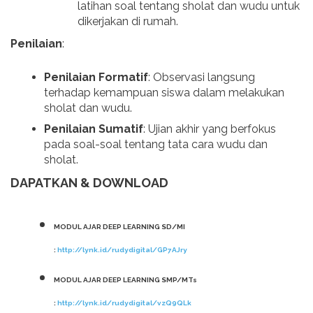
latihan soal tentang sholat dan wudu untuk
dikerjakan di rumah.
Penilaian
:
Penilaian Formatif
: Observasi langsung
terhadap kemampuan siswa dalam melakukan
sholat dan wudu.
Penilaian Sumatif
: Ujian akhir yang berfokus
pada soal-soal tentang tata cara wudu dan
sholat.
DAPATKAN & DOWNLOAD
MODUL AJAR DEEP LEARNING SD/MI
:
http://lynk.id/rudydigital/GP7AJry
MODUL AJAR DEEP LEARNING SMP/MTs
:
http://lynk.id/rudydigital/vzQ9QLk