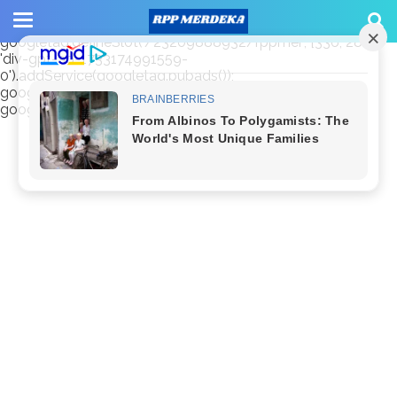
window.googletag = window.googletag || {cmd: []};
googletag.cmd.push(function() {
googletag.defineSlot('/23209888932/rppmer', [336, 280],
'div-gpt-ad-1733174991559-
0').addService(googletag.pubads());
googletag.pubads().enableSingleRequest();
googletag.enableServices(); });