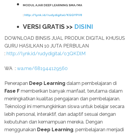
MODUL AJAR DEEP LEARNING SMA/MA
:
http://lynk.id/rudydigital/KGQYPV8
VERSI GRATIS >>
DISINI
DOWNLOAD BINSIS JUAL PRODUK DIGITAL KHUSUS
GURU HASILKAN 10 JUTA PERBULAN
:
http://lynk.id/rudydigital/o3QKDlM
WA :
wa.me/681944129560
Penerapan
Deep Learning
dalam pembelajaran di
Fase F
memberikan banyak manfaat, terutama dalam
meningkatkan kualitas pengajaran dan pembelajaran.
Teknologi ini memungkinkan siswa untuk belajar secara
lebih personal, interaktif, dan adaptif sesuai dengan
kebutuhan dan kemampuan mereka. Dengan
menggunakan
Deep Learning
, pembelajaran menjadi