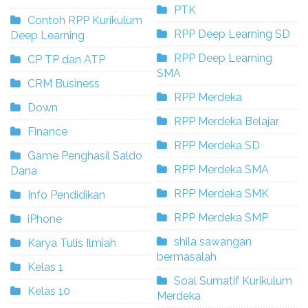
PTK
Contoh RPP Kurikulum
RPP Deep Learning SD
Deep Learning
RPP Deep Learning
CP TP dan ATP
SMA
CRM Business
RPP Merdeka
Down
RPP Merdeka Belajar
Finance
RPP Merdeka SD
Game Penghasil Saldo
RPP Merdeka SMA
Dana
RPP Merdeka SMK
Info Pendidikan
RPP Merdeka SMP
iPhone
shila sawangan
Karya Tulis Ilmiah
bermasalah
Kelas 1
Soal Sumatif Kurikulum
Kelas 10
Merdeka