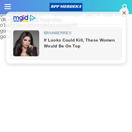
window.googletag = window.googletag || {cmd: []};
googletag.cmd.push(function() {
googletag.defineSlot('/23209888932/rppmer', [336, 280],
'div-gpt-ad-1733174991559-
0').addService(googletag.pubads());
googletag.pubads().enableSingleRequest();
googletag.enableServices(); });