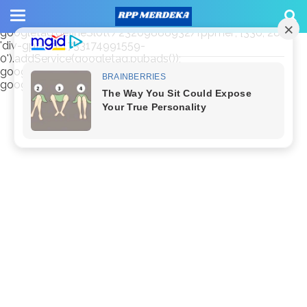
window.googletag = window.googletag || {cmd: []};
googletag.cmd.push(function() {
googletag.defineSlot('/23209888932/rppmer', [336, 280],
'div-gpt-ad-1733174991559-
0').addService(googletag.pubads());
googletag.pubads().enableSingleRequest();
googletag.enableServices(); });