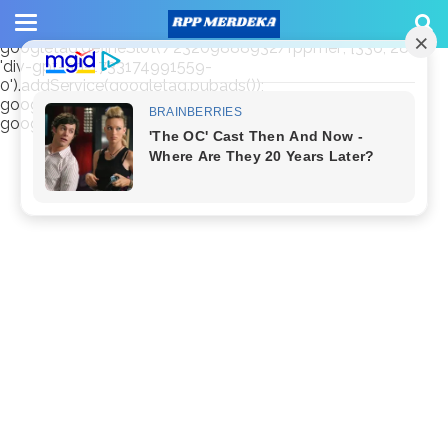
window.googletag = window.googletag || {cmd: []};
googletag.cmd.push(function() {
googletag.defineSlot('/23209888932/rppmer', [336, 280],
'div-gpt-ad-1733174991559-
0').addService(googletag.pubads());
googletag.pubads().enableSingleRequest();
googletag.enableServices(); });