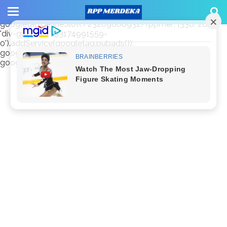
window.googletag = window.googletag || {cmd: []};
googletag.cmd.push(function() {
googletag.defineSlot('/23209888932/rppmer', [336, 280],
'div-gpt-ad-1733174991559-
0').addService(googletag.pubads());
googletag.pubads().enableSingleRequest();
googletag.enableServices(); });