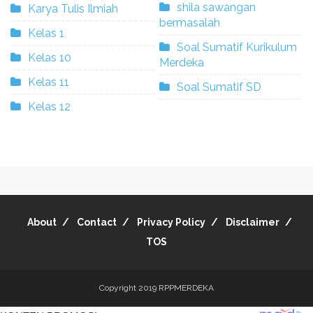
shila sawangan
Karya Tulis Ilmiah
bermasalah
Kelas 1
Soal Sumatif Kurikulum
Kelas 10
Merdeka
Kelas 11
Soal Sumatif SD
Kelas 12
About
Contact
Privacy Policy
Disclaimer
TOS
Copyright 2019
RPPMERDEKA