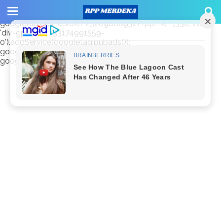
window.googletag = window.googletag || {cmd: []};
googletag.cmd.push(function() {
googletag.defineSlot('/23209888932/rppmer', [336, 280],
'div-gpt-ad-1733174991559-
0').addService(googletag.pubads());
googletag.pubads().enableSingleRequest();
googletag.enableServices(); });