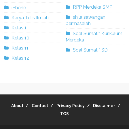
RPP Merdeka SMP
iPhone
shila sawangan
Karya Tulis Ilmiah
bermasalah
Kelas 1
Soal Sumatif Kurikulum
Kelas 10
Merdeka
Kelas 11
Soal Sumatif SD
Kelas 12
About
Contact
Privacy Policy
Disclaimer
TOS