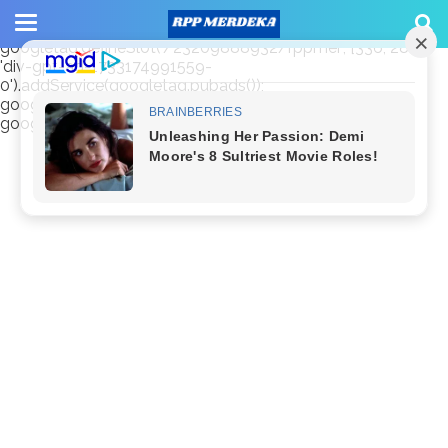
window.googletag = window.googletag || {cmd: []};
googletag.cmd.push(function() {
googletag.defineSlot('/23209888932/rppmer', [336, 280],
'div-gpt-ad-1733174991559-
0').addService(googletag.pubads());
googletag.pubads().enableSingleRequest();
googletag.enableServices(); });