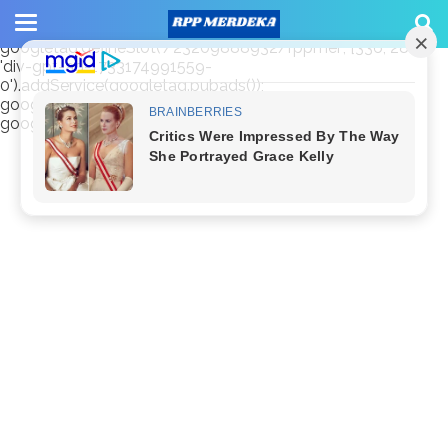
window.googletag = window.googletag || {cmd: []};
googletag.cmd.push(function() {
googletag.defineSlot('/23209888932/rppmer', [336, 280],
'div-gpt-ad-1733174991559-
0').addService(googletag.pubads());
googletag.pubads().enableSingleRequest();
googletag.enableServices(); });