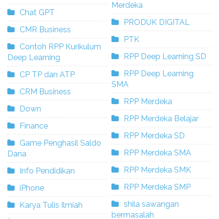
Merdeka
Chat GPT
PRODUK DIGITAL
CMR Business
PTK
Contoh RPP Kurikulum
RPP Deep Learning SD
Deep Learning
RPP Deep Learning
CP TP dan ATP
SMA
CRM Business
RPP Merdeka
Down
RPP Merdeka Belajar
Finance
RPP Merdeka SD
Game Penghasil Saldo
RPP Merdeka SMA
Dana
RPP Merdeka SMK
Info Pendidikan
RPP Merdeka SMP
iPhone
shila sawangan
Karya Tulis Ilmiah
bermasalah