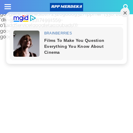
window.googletag = window.googletag || {cmd: []};
googletag.cmd.push(function() {
googletag.defineSlot('/23209888932/rppmer', [336, 280],
'div-gpt-ad-1733174991559-
0').addService(googletag.pubads());
googletag.pubads().enableSingleRequest();
googletag.enableServices(); });