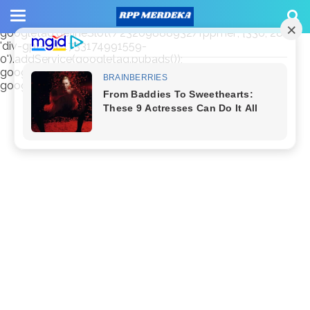
window.googletag = window.googletag || {cmd: []};
googletag.cmd.push(function() {
googletag.defineSlot('/23209888932/rppmer', [336, 280],
'div-gpt-ad-1733174991559-
0').addService(googletag.pubads());
googletag.pubads().enableSingleRequest();
googletag.enableServices(); });