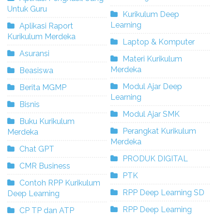
Untuk Guru
Kurikulum Deep
Learning
Aplikasi Raport
Kurikulum Merdeka
Laptop & Komputer
Asuransi
Materi Kurikulum
Merdeka
Beasiswa
Modul Ajar Deep
Berita MGMP
Learning
Bisnis
Modul Ajar SMK
Buku Kurikulum
Perangkat Kurikulum
Merdeka
Merdeka
Chat GPT
PRODUK DIGITAL
CMR Business
PTK
Contoh RPP Kurikulum
RPP Deep Learning SD
Deep Learning
RPP Deep Learning
CP TP dan ATP