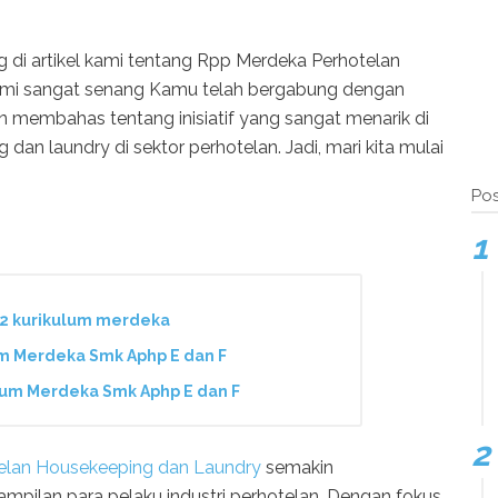
 di artikel kami tentang Rpp Merdeka Perhotelan
ami sangat senang Kamu telah bergabung dengan
akan membahas tentang inisiatif yang sangat menarik di
an laundry di sektor perhotelan. Jadi, mari kita mulai
Pos
2 kurikulum merdeka
m Merdeka Smk Aphp E dan F
um Merdeka Smk Aphp E dan F
elan Housekeeping dan Laundry
semakin
pilan para pelaku industri perhotelan. Dengan fokus