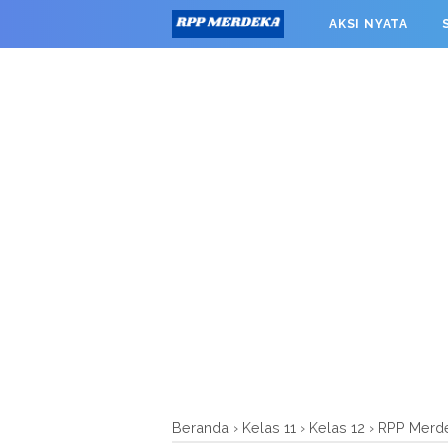
window.googletag = window.googletag || {cmd: []}; googleta
AKSI NYATA
0').addService(googletag.pubads()); googletag.pubads().enab
RPP MERDEKA SMK
Beranda
›
Kelas 11
›
Kelas 12
›
RPP Merd