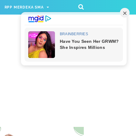
/rppmer', [336, 280], 'div-gpt-ad-1733174991559-
RPP MERDEKA SMA