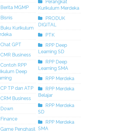
Perangkat
Berita MGMP
Kurikulum Merdeka
Bisnis
PRODUK
DIGITAL
Buku Kurikulum
rdeka
PTK
Chat GPT
RPP Deep
Learning SD
CMR Business
RPP Deep
Contoh RPP
Learning SMA
rikulum Deep
rning
RPP Merdeka
CP TP dan ATP
RPP Merdeka
Belajar
CRM Business
RPP Merdeka
Down
SD
Finance
RPP Merdeka
SMA
Game Penghasil