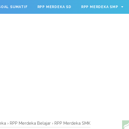
g.cmd.push(function() { googletag.defineSlot('/23209888932
SOAL SUMATIF
RPP MERDEKA SD
RPP MERDEKA SMP
leSingleRequest(); googletag.enableServices(); });
eka
›
RPP Merdeka Belajar
›
RPP Merdeka SMK