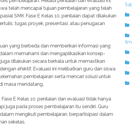
s pembelajaran. Melalui penilaian dan evaluasi ini,
Sa
swa telah mencapai tujuan pembelajaran yang telah
sial SMK Fase E Kelas 10, penilaian dapat dilakukan
tertulis, tugas proyek, presentasi, atau penugasan
Ilm
 tujuan yang berbeda dan memberikan informasi yang
 dalam memahami dan mengaplikasikan konsep-
i juga dilakukan secara berkala untuk memastikan
engan efektif. Evaluasi ini melibatkan guru dan siswa
 kelemahan pembelajaran serta mencari solusi untuk
 di masa mendatang.
se E Kelas 10, penilaian dan evaluasi tidak hanya
api juga pada proses pembelajaran itu sendiri. Guru
 dalam mengikuti pembelajaran, berpartisipasi dalam
man sekelas.