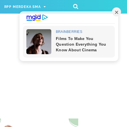
/rppmer', [336, 280], 'div-gpt-ad-1733174991559-
RPP MERDEKA SMA