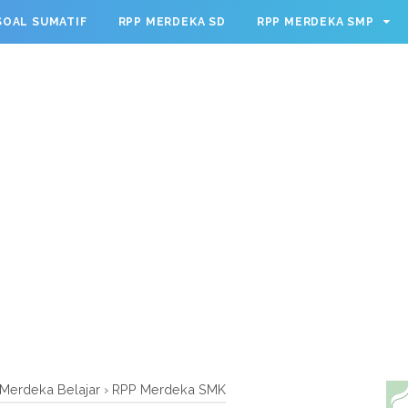
g.cmd.push(function() { googletag.defineSlot('/23209888932
SOAL SUMATIF
RPP MERDEKA SD
RPP MERDEKA SMP
leSingleRequest(); googletag.enableServices(); });
Merdeka Belajar
›
RPP Merdeka SMK