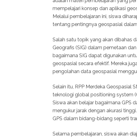
adalah materi pembelajaran yang pent
mempelajari konsep dan aplikasi geo
Melalui pembelajaran ini, siswa d
tentang pentingnya geospasial dal
Salah satu topik yang akan dibahas 
Geografis (SIG) dalam pemetaan dan 
bagaimana SIG dapat digunakan untu
geospasial secara efektif. Mereka ju
pengolahan data geospasial menggun
Selain itu, RPP Merdeka Geospasial 
teknologi global positioning system
Siswa akan belajar bagaimana GPS d
mengukur jarak dengan akurasi tingg
GPS dalam bidang-bidang seperti trans
Selama pembelajaran, siswa akan diaja