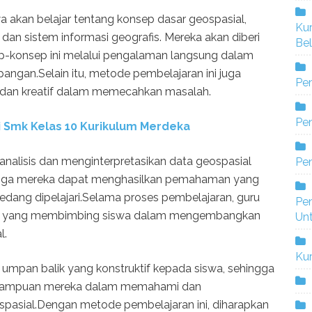
 akan belajar tentang konsep dasar geospasial,
Ku
 dan sistem informasi geografis. Mereka akan diberi
Bel
konsep ini melalui pengalaman langsung dalam
angan.Selain itu, metode pembelajaran ini juga
Pe
is dan kreatif dalam memecahkan masalah.
Pen
 Smk Kelas 10 Kurikulum Merdeka
analisis dan menginterpretasikan data geospasial
Pe
ngga mereka dapat menghasilkan pemahaman yang
edang dipelajari.Selama proses pembelajaran, guru
Pe
tator yang membimbing siswa dalam mengembangkan
Un
l.
Ku
mpan balik yang konstruktif kepada siswa, sehingga
emampuan mereka dalam memahami dan
pasial.Dengan metode pembelajaran ini, diharapkan