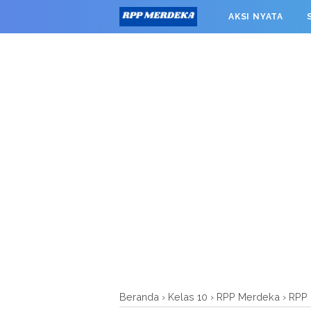
window.googletag = window.googletag || {cmd: []}; googleta
AKSI NYATA
0').addService(googletag.pubads()); googletag.pubads().enab
RPP MERDEKA SMK
Beranda
›
Kelas 10
›
RPP Merdeka
›
RPP 