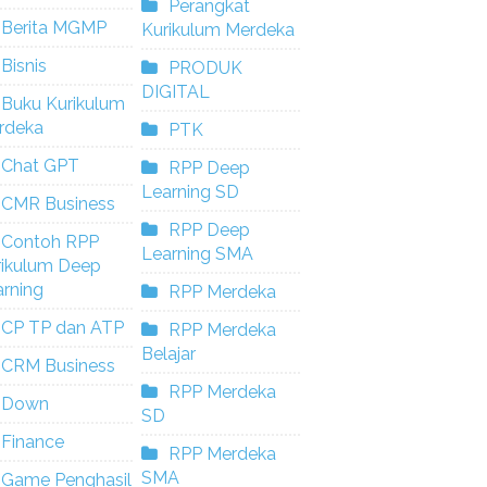
Perangkat
Berita MGMP
Kurikulum Merdeka
Bisnis
PRODUK
DIGITAL
Buku Kurikulum
rdeka
PTK
Chat GPT
RPP Deep
Learning SD
CMR Business
RPP Deep
Contoh RPP
Learning SMA
rikulum Deep
rning
RPP Merdeka
CP TP dan ATP
RPP Merdeka
Belajar
CRM Business
RPP Merdeka
Down
SD
Finance
RPP Merdeka
SMA
Game Penghasil