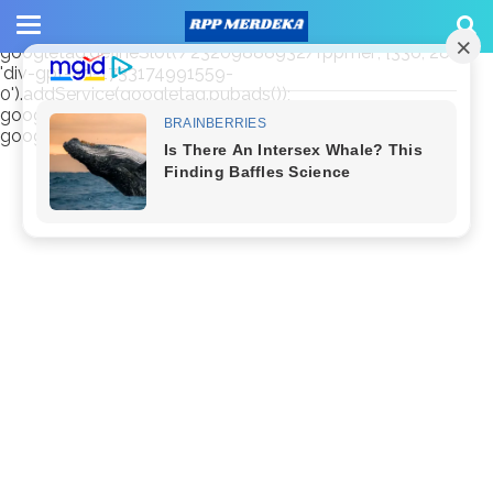
window.googletag = window.googletag || {cmd: []};
googletag.cmd.push(function() {
googletag.defineSlot('/23209888932/rppmer', [336, 280],
'div-gpt-ad-1733174991559-
0').addService(googletag.pubads());
googletag.pubads().enableSingleRequest();
googletag.enableServices(); });