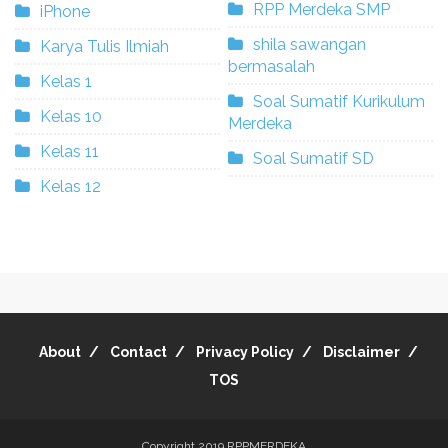
RPP Merdeka SMP
iPhone
shila sawangan
Karya Tulis Ilmiah
bermasalah
Kelas 1
Soal Sumatif Kurikulum
Kelas 10
Merdeka
Kelas 11
Soal Sumatif SD
Kelas 12
About
Contact
Privacy Policy
Disclaimer
TOS
Copyright 2019
RPPMERDEKA