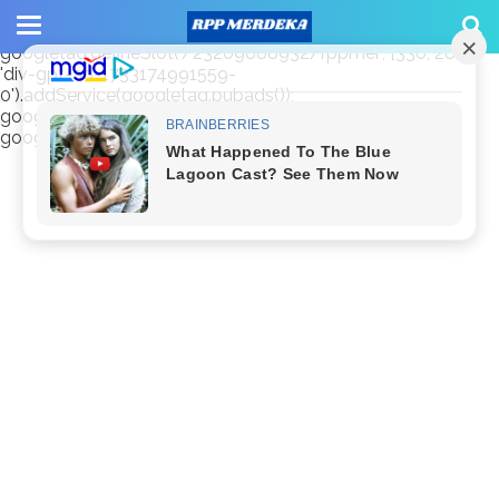
window.googletag = window.googletag || {cmd: []};
googletag.cmd.push(function() {
googletag.defineSlot('/23209888932/rppmer', [336, 280],
'div-gpt-ad-1733174991559-
0').addService(googletag.pubads());
googletag.pubads().enableSingleRequest();
googletag.enableServices(); });