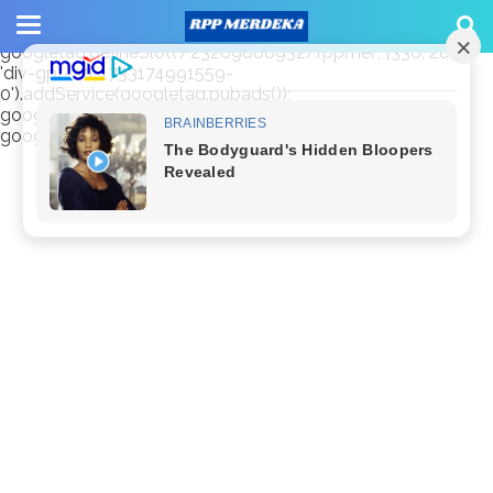
window.googletag = window.googletag || {cmd: []};
googletag.cmd.push(function() {
googletag.defineSlot('/23209888932/rppmer', [336, 280],
'div-gpt-ad-1733174991559-
0').addService(googletag.pubads());
googletag.pubads().enableSingleRequest();
googletag.enableServices(); });