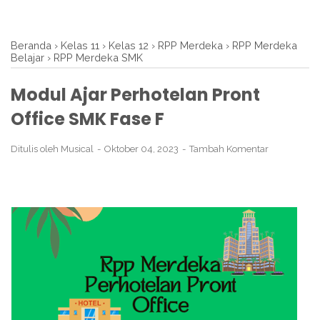
Beranda
›
Kelas 11
›
Kelas 12
›
RPP Merdeka
›
RPP Merdeka
Belajar
›
RPP Merdeka SMK
Modul Ajar Perhotelan Pront
Office SMK Fase F
Ditulis oleh
Musical
Oktober 04, 2023
Tambah Komentar