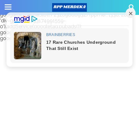
window.googletag = window.googletag || {cmd: []};
googletag.cmd.push(function() {
googletag.defineSlot('/23209888932/rppmer', [336, 280],
'div-gpt-ad-1733174991559-
0').addService(googletag.pubads());
googletag.pubads().enableSingleRequest();
googletag.enableServices(); });