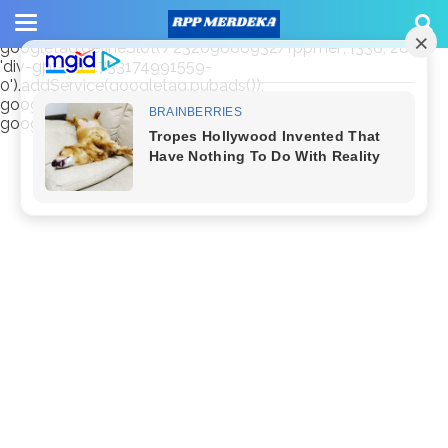
window.googletag = window.googletag || {cmd: []};
googletag.cmd.push(function() {
googletag.defineSlot('/23209888932/rppmer', [336, 280],
'div-gpt-ad-1733174991559-
0').addService(googletag.pubads());
googletag.pubads().enableSingleRequest();
googletag.enableServices(); });