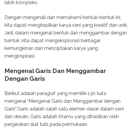
lebih kompleks.
Dengan mengenali dan memahami bentuk-bentuk ini,
kita dapat menghasilkan karya seni yang kreatif dan unik.
Jadi, dalam mengenal bentuk dan menggambar dengan
bentuk, kita dapat mengeksplorasi berbagai
kemungkinan dan menciptakan karya yang
menginspirasi.
Mengenal Garis Dan Menggambar
Dengan Garis
Berikut adalah paragraf yang memiliki 130 kata
mengenai "Mengenal Garis dan Menggambar dengan
Garis":Garis adalah salah satu elemen dasar dalam seni
dan desain. Garis adalah tKamu yang dihasilkan oleh
pergerakan alat tulis pada permukaan.