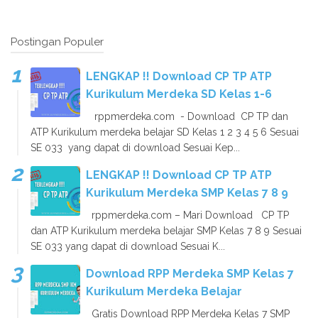
Postingan Populer
LENGKAP !! Download CP TP ATP
Kurikulum Merdeka SD Kelas 1-6
rppmerdeka.com - Download CP TP dan
ATP Kurikulum merdeka belajar SD Kelas 1 2 3 4 5 6 Sesuai
SE 033 yang dapat di download Sesuai Kep...
LENGKAP !! Download CP TP ATP
Kurikulum Merdeka SMP Kelas 7 8 9
rppmerdeka.com – Mari Download CP TP
dan ATP Kurikulum merdeka belajar SMP Kelas 7 8 9 Sesuai
SE 033 yang dapat di download Sesuai K...
Download RPP Merdeka SMP Kelas 7
Kurikulum Merdeka Belajar
Gratis Download RPP Merdeka Kelas 7 SMP