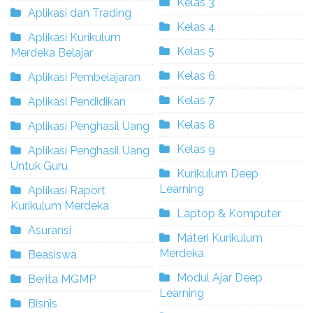
Kelas 3
Aplikasi dan Trading
Kelas 4
Aplikasi Kurikulum
Kelas 5
Merdeka Belajar
Kelas 6
Aplikasi Pembelajaran
Kelas 7
Aplikasi Pendidikan
Kelas 8
Aplikasi Penghasil Uang
Kelas 9
Aplikasi Penghasil Uang
Untuk Guru
Kurikulum Deep
Learning
Aplikasi Raport
Kurikulum Merdeka
Laptop & Komputer
Asuransi
Materi Kurikulum
Merdeka
Beasiswa
Modul Ajar Deep
Berita MGMP
Learning
Bisnis