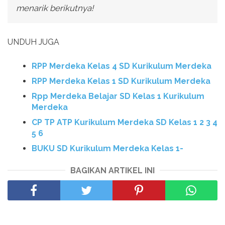
menarik berikutnya!
UNDUH JUGA
RPP Merdeka Kelas 4 SD Kurikulum Merdeka
RPP Merdeka Kelas 1 SD Kurikulum Merdeka
Rpp Merdeka Belajar SD Kelas 1 Kurikulum
Merdeka
CP TP ATP Kurikulum Merdeka SD Kelas 1 2 3 4
5 6
BUKU SD Kurikulum Merdeka Kelas 1-
BAGIKAN ARTIKEL INI