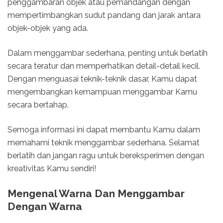
penggambaran objek atau pemandangan dengan
mempertimbangkan sudut pandang dan jarak antara
objek-objek yang ada.
Dalam menggambar sederhana, penting untuk berlatih
secara teratur dan memperhatikan detail-detail kecil.
Dengan menguasai teknik-teknik dasar, Kamu dapat
mengembangkan kemampuan menggambar Kamu
secara bertahap.
Semoga informasi ini dapat membantu Kamu dalam
memahami teknik menggambar sederhana. Selamat
berlatih dan jangan ragu untuk bereksperimen dengan
kreativitas Kamu sendiri!
Mengenal Warna Dan Menggambar
Dengan Warna