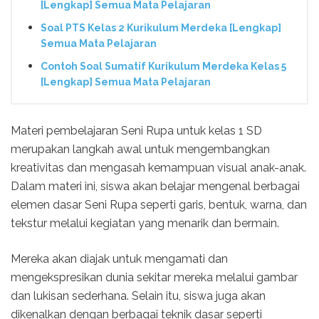
[Lengkap] Semua Mata Pelajaran
Soal PTS Kelas 2 Kurikulum Merdeka [Lengkap]
Semua Mata Pelajaran
Contoh Soal Sumatif Kurikulum Merdeka Kelas 5
[Lengkap] Semua Mata Pelajaran
Materi pembelajaran Seni Rupa untuk kelas 1 SD
merupakan langkah awal untuk mengembangkan
kreativitas dan mengasah kemampuan visual anak-anak.
Dalam materi ini, siswa akan belajar mengenal berbagai
elemen dasar Seni Rupa seperti garis, bentuk, warna, dan
tekstur melalui kegiatan yang menarik dan bermain.
Mereka akan diajak untuk mengamati dan
mengekspresikan dunia sekitar mereka melalui gambar
dan lukisan sederhana. Selain itu, siswa juga akan
dikenalkan dengan berbagai teknik dasar seperti