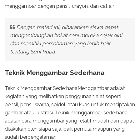
menggambar dengan pensil, crayon, dan cat air.
Dengan materi ini, diharapkan siswa dapat
mengembangkan bakat seni mereka sejak dini
dan memiliki pemahaman yang lebih baik
tentang Seni Rupa.
Teknik Menggambar Sederhana
Teknik Menggambar SederhanaMenggambar adalah
kegiatan yang melibatkan penggunaan alat seperti
pensil, pensil warna, spidol, atau kuas untuk menciptakan
gambar atau ilustrasi. Teknik menggambar sederhana
adalah cara menggambar yang relatif mudah dan dapat
dilakukan oleh siapa saja, baik pemula maupun yang
sudah berpengalaman.