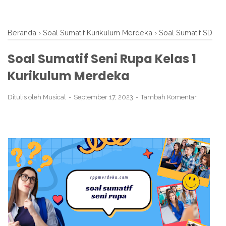
Beranda
›
Soal Sumatif Kurikulum Merdeka
›
Soal Sumatif SD
Soal Sumatif Seni Rupa Kelas 1
Kurikulum Merdeka
Ditulis oleh
Musical
September 17, 2023
Tambah Komentar