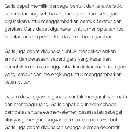
Garis dapat memiliki berbagai bentuk dan karakteristik,
seperti panjang, ketebalan, dan arah.Dalam seni, garis
digunakan untuk menggambarkan bentuk, tekstur, dan
gerakan. Garis dapat digunakan untuk menciptakan ilusi
kedalaman dan perspektif dalam sebuah gambar.
Garis juga dapat digunakan untuk mengekspresikan
emosi dan perasaan, seperti garis yang kasar dan
berantakan untuk menggambarkan kekacauan atau garis
yang lembut dan melengkung untuk menggambarkan
kelembutan.
Dalam desain, garis digunakan untuk mengarahkan mata
dan membagi ruang. Garis dapat digunakan sebagai
pembatas antara elemen-elemen desain atau sebagai
alur yang menghubungkan elemen-elemen tersebut.
Garis juga dapat digunakan sebagai elemen dekoratif