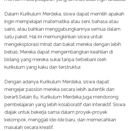
Dalam Kurikulum Merdeka, siswa dapat memilih apakah
ingin mempelajari matematika atau seni, bahasa atau
sains, atau bahkan menggabungkannya semua dalam
satu paket. Hal ini memungkinkan siswa untuk
mengeksplorasi minat dan bakat mereka dengan lebih
bebas. Mereka dapat mengembangkan keahlian di
bidang yang mereka sukai tanpa terbebani oleh
kurikulum yang kaku dan terstruktur.
Dengan adanya Kurikulum Merdeka, siswa dapat
mengejar passion mereka secara lebih autentik dan
berarti.Selain itu, Kurikulum Merdeka juga mendorong
pembelajaran yang lebih kolaboratif dan interaktif. Siswa
diajak untuk bekerja sama dalam proyek-proyek
kelompok, menggali ide-ide baru, dan memecahkan
masalah secara kreatif.