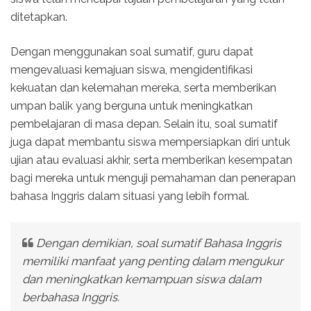
ditetapkan.
Dengan menggunakan soal sumatif, guru dapat
mengevaluasi kemajuan siswa, mengidentifikasi
kekuatan dan kelemahan mereka, serta memberikan
umpan balik yang berguna untuk meningkatkan
pembelajaran di masa depan. Selain itu, soal sumatif
juga dapat membantu siswa mempersiapkan diri untuk
ujian atau evaluasi akhir, serta memberikan kesempatan
bagi mereka untuk menguji pemahaman dan penerapan
bahasa Inggris dalam situasi yang lebih formal.
Dengan demikian, soal sumatif Bahasa Inggris
memiliki manfaat yang penting dalam mengukur
dan meningkatkan kemampuan siswa dalam
berbahasa Inggris.