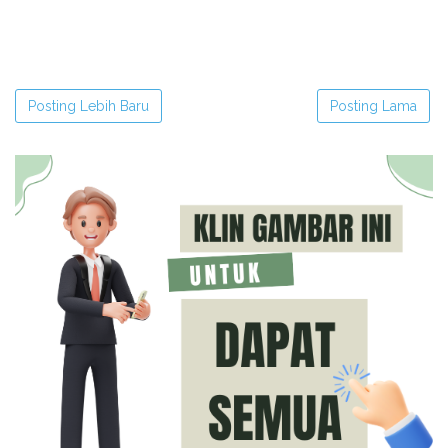
Posting Lebih Baru
Posting Lama