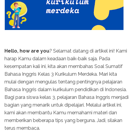
Hello, how are you
? Selamat datang di artikel ini! Kami
harap Kamu dalam keadaan baik-baik saja. Pada
kesempatan kali ini, kita akan membahas Soal Sumatif
Bahasa Inggris Kelas 3 Kurikulum Merdeka. Mari kita
mulai dengan mengulas tentang pentingnya pelajaran
Bahasa Inggris dalam kurikulum pendidikan di Indonesia.
Bagi para siswa kelas 3, pelajaran Bahasa Inggris menjadi
bagian yang menarik untuk dipelajari. Melalui artikel ini,
kami akan membantu Kamu memahami materi dan
memberikan beberapa tips yang berguna. Jadi, silakan
terus membaca.