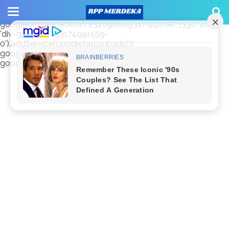
window.googletag = window.googletag || {cmd: []};
googletag.cmd.push(function() {
googletag.defineSlot('/23209888932/rppmer', [336, 280],
'div-gpt-ad-1733174991559-
0').addService(googletag.pubads());
googletag.pubads().enableSingleRequest();
googletag.enableServices(); });