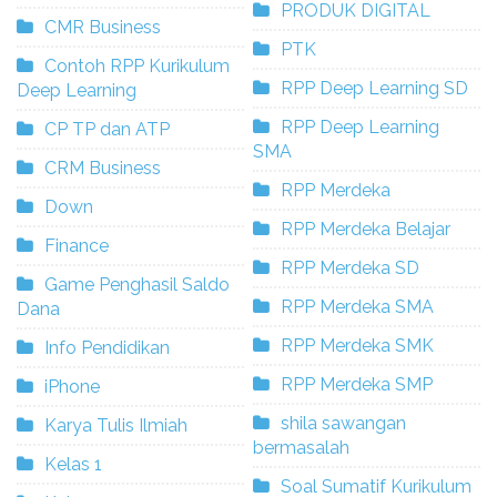
PRODUK DIGITAL
CMR Business
PTK
Contoh RPP Kurikulum
RPP Deep Learning SD
Deep Learning
RPP Deep Learning
CP TP dan ATP
SMA
CRM Business
RPP Merdeka
Down
RPP Merdeka Belajar
Finance
RPP Merdeka SD
Game Penghasil Saldo
RPP Merdeka SMA
Dana
RPP Merdeka SMK
Info Pendidikan
RPP Merdeka SMP
iPhone
shila sawangan
Karya Tulis Ilmiah
bermasalah
Kelas 1
Soal Sumatif Kurikulum