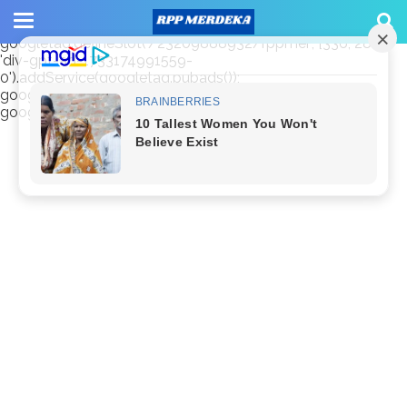
window.googletag = window.googletag || {cmd: []};
googletag.cmd.push(function() {
googletag.defineSlot('/23209888932/rppmer', [336, 280],
'div-gpt-ad-1733174991559-
0').addService(googletag.pubads());
googletag.pubads().enableSingleRequest();
googletag.enableServices(); });