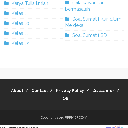
shila sawangan
Karya Tulis Ilmiah
bermasalah
Kelas 1
Soal Sumatif Kurikulum
Kelas 10
Merdeka
Kelas 11
Soal Sumatif SD
Kelas 12
About
Contact
Privacy Policy
Disclaimer
TOS
Copyright 2019
RPPMERDEKA