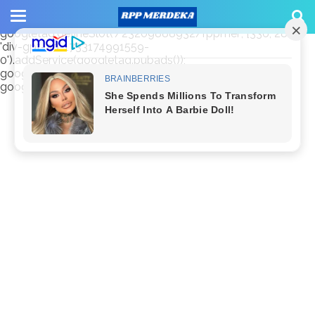
window.googletag = window.googletag || {cmd: []};
googletag.cmd.push(function() {
googletag.defineSlot('/23209888932/rppmer', [336, 280],
'div-gpt-ad-1733174991559-
0').addService(googletag.pubads());
googletag.pubads().enableSingleRequest();
googletag.enableServices(); });