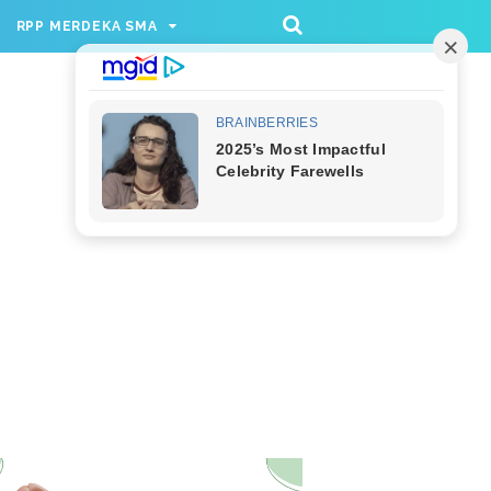
/rppmer', [336, 280], 'div-gpt-ad-1733174991559-
RPP MERDEKA SMA