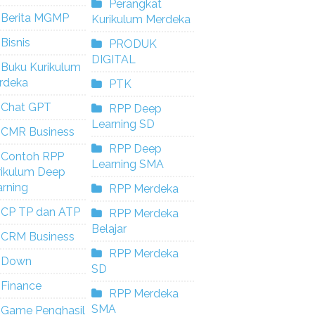
Perangkat
Berita MGMP
Kurikulum Merdeka
Bisnis
PRODUK
DIGITAL
Buku Kurikulum
rdeka
PTK
Chat GPT
RPP Deep
Learning SD
CMR Business
RPP Deep
Contoh RPP
Learning SMA
rikulum Deep
rning
RPP Merdeka
CP TP dan ATP
RPP Merdeka
Belajar
CRM Business
RPP Merdeka
Down
SD
Finance
RPP Merdeka
SMA
Game Penghasil