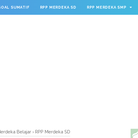
g.cmd.push(function() { googletag.defineSlot('/23209888932
SOAL SUMATIF
RPP MERDEKA SD
RPP MERDEKA SMP
leSingleRequest(); googletag.enableServices(); });
erdeka Belajar
›
RPP Merdeka SD