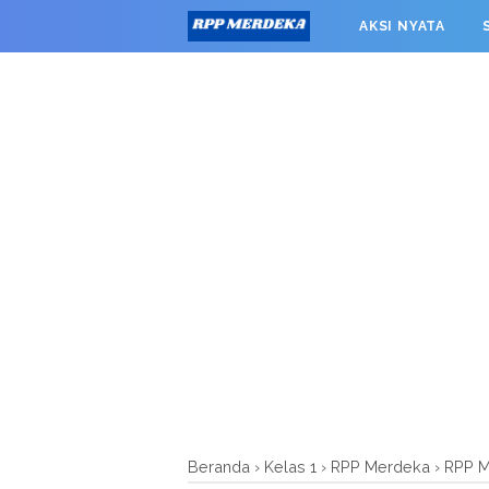
window.googletag = window.googletag || {cmd: []}; googleta
AKSI NYATA
0').addService(googletag.pubads()); googletag.pubads().enab
RPP MERDEKA SMK
Beranda
›
Kelas 1
›
RPP Merdeka
›
RPP M